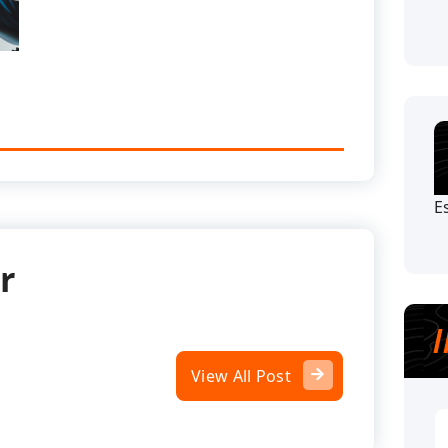
E
r
View All Post
S
n