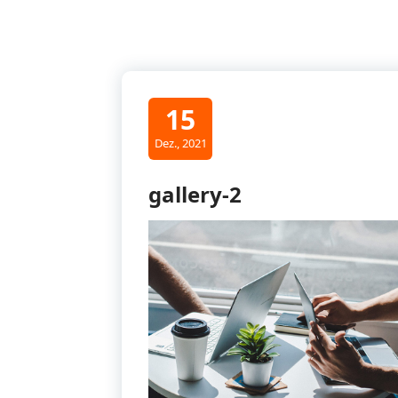
15
Dez., 2021
gallery-2